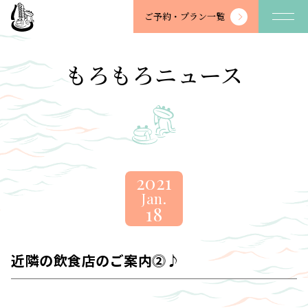
望
ご予約・
プラン一覧
川
館
-
もろもろニュース
BOSENKAN
2021
Jan.
18
近隣の飲食店のご案内⓶♪