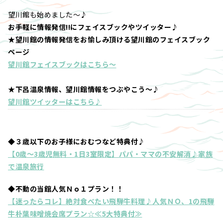
望川館も始めました～♪
お手軽に情報発信!!にフェイスブックやツイッター♪
★望川館の情報発信をお愉しみ頂ける望川館のフェイスブック
ページ
望川館フェイスブックはこちら～
★下呂温泉情報、望川館情報をつぶやこう～♪
望川館ツイッターはこちら♪
◆３歳以下のお子様におむつなど特典付♪
【0歳～3歳児無料・1日3室限定】パパ・ママの不安解消♪家族
で温泉旅行
◆不動の当館人気Ｎｏ１プラン！！
【迷ったらコレ】絶対食べたい飛騨牛料理♪人気ＮＯ、1の飛騨
牛朴葉味噌焼会席プラン☆≪5大特典付≫