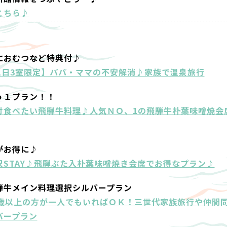
こちら♪
におむつなど特典付♪
1日3室限定】パパ・ママの不安解消♪家族で温泉旅行
ｏ１プラン！！
対食べたい飛騨牛料理♪人気ＮＯ、1の飛騨牛朴葉味噌焼会
がお得に♪
STAY♪飛騨ぶた入朴葉味噌焼き会席でお得なプラン♪
騨牛メイン料理選択シルバープラン
0歳以上の方が一人でもいればＯＫ！三世代家族旅行や仲間
バープラン