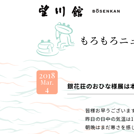
望
川
館
-
もろもろニ
BOSENKAN
2018
Mar.
銀花荘のおひな様展は
4
皆様お早うございま
昨日の日中の気温は1
朝晩はまだ寒さを感