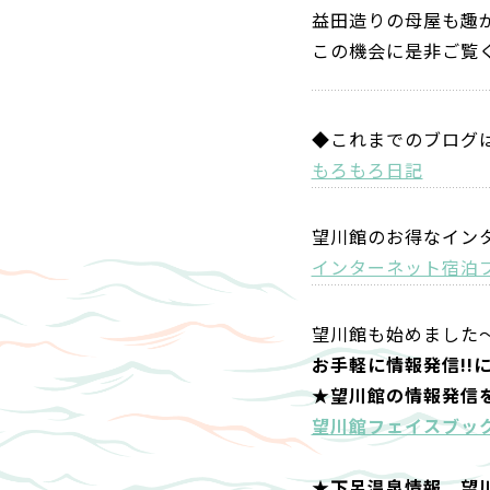
益田造りの母屋も趣
この機会に是非ご覧
◆これまでのブログ
もろもろ日記
望川館のお得なイン
インターネット宿泊
望川館も始めました
お手軽に情報発信!!
★望川館の情報発信
望川館フェイスブッ
★下呂温泉情報、望