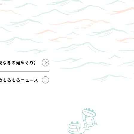
坂な冬の滝めぐり】
のもろもろニュース