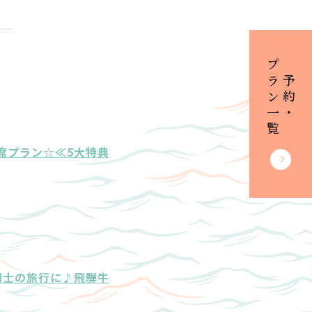
プラン一覧
ご予約・
席プラン☆≪5大特典
同士の旅行に♪飛騨牛