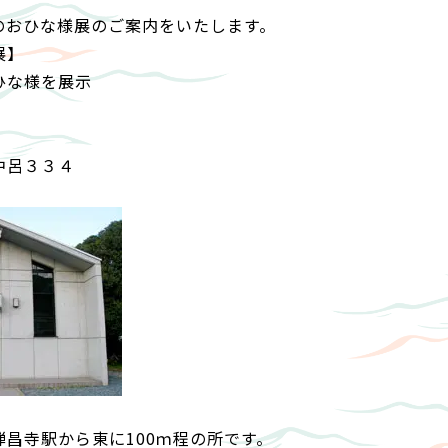
のおひな様展のご案内をいたします。
展】
ひな様を展示
中呂３３４
昌寺駅から東に100ｍ程の所です。