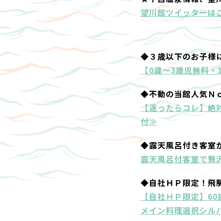
望川館ツイッターは
◆３歳以下のお子様
【0歳～3歳児無料・
◆不動の当館人気Ｎ
【迷ったらコレ】絶
付≫
◆露天風呂付き客室
露天風呂付客室で贅沢
◆自社ＨＰ限定！飛
【自社ＨＰ限定】6
メイン料理選択シル