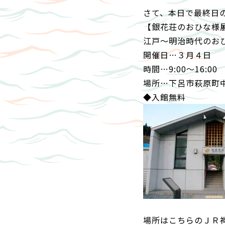
さて、本日で最終日
【銀花荘のおひな様
江戸～明治時代のお
開催日…３月４日
時間…9:00～16:00
場所…下呂市萩原町
◆入館無料
場所はこちらのＪＲ禅