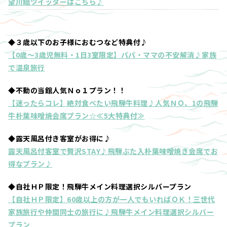
望川館ツイッターはこちら♪
◆３歳以下のお子様におむつなど特典付♪
【0歳～3歳児無料・1日3室限定】パパ・ママの不安解消♪家族
で温泉旅行
◆不動の当館人気Ｎｏ１プラン！！
【迷ったらコレ】絶対食べたい飛騨牛料理♪人気ＮＯ、1の飛騨
牛朴葉味噌焼会席プラン☆≪5大特典付≫
◆露天風呂付き客室がお得に♪
露天風呂付客室で贅沢STAY♪飛騨ぶた入朴葉味噌焼き会席でお
得なプラン♪
◆自社ＨＰ限定！飛騨牛メイン料理選択シルバープラン
【自社ＨＰ限定】60歳以上の方が一人でもいればＯＫ！三世代
家族旅行や仲間同士の旅行に♪飛騨牛メイン料理選択シルバー
プラン