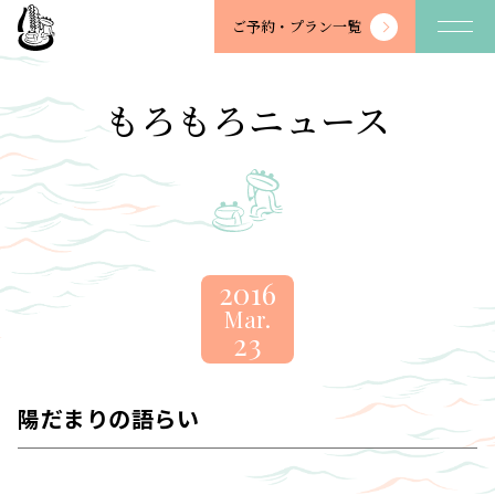
望
ご予約・
プラン一覧
川
館
-
もろもろニュース
BOSENKAN
2016
Mar.
23
陽だまりの語らい