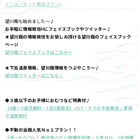
インターネット宿泊プラン>
望川館も始めました～♪
お手軽に情報発信!!にフェイスブックやツイッター♪
★望川館の情報発信をお愉しみ頂ける望川館のフェイスブック
ページ
望川館フェイスブックはこちら～
★下呂温泉情報、望川館情報をつぶやこう～♪
望川館ツイッターはこちら♪
◆３歳以下のお子様におむつなど特典付♪
【0歳～3歳児無料・1日3室限定】パパ・ママの不安解消♪家族
で温泉旅行
◆不動の当館人気Ｎｏ１プラン！！
【迷ったらコレ】絶対食べたい飛騨牛料理♪人気ＮＯ、1の飛騨