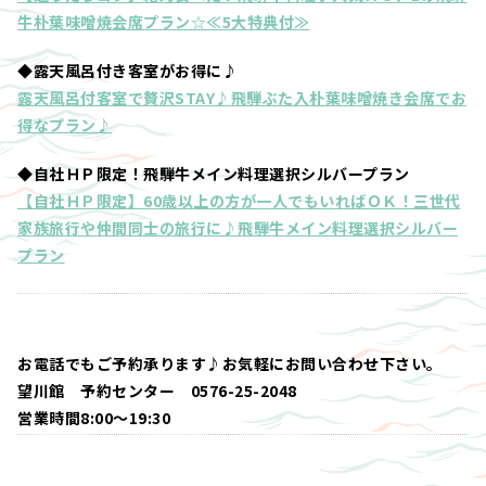
牛朴葉味噌焼会席プラン☆≪5大特典付≫
◆露天風呂付き客室がお得に♪
露天風呂付客室で贅沢STAY♪飛騨ぶた入朴葉味噌焼き会席でお
得なプラン♪
◆自社ＨＰ限定！飛騨牛メイン料理選択シルバープラン
【自社ＨＰ限定】60歳以上の方が一人でもいればＯＫ！三世代
家族旅行や仲間同士の旅行に♪飛騨牛メイン料理選択シルバー
プラン
お電話でもご予約承ります♪お気軽にお問い合わせ下さい。
望川館 予約センター 0576-25-2048
営業時間8:00～19:30