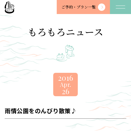
望
ご予約・
プラン一覧
川
館
-
もろもろニュース
BOSENKAN
2016
Apr.
26
雨情公園をのんびり散策♪