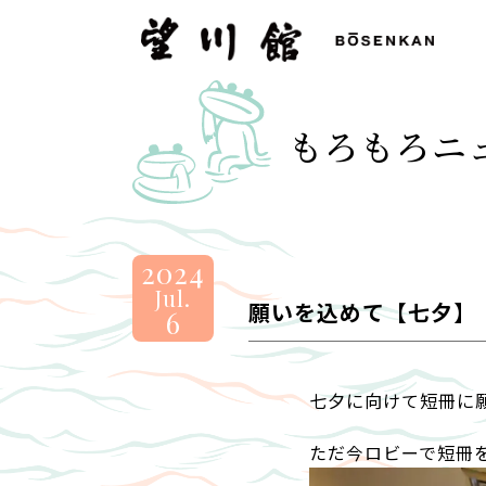
望
川
館
-
もろもろニ
BOSENKAN
2024
Jul.
願いを込めて【七夕】
6
七夕に向けて短冊に願
ただ今ロビーで短冊