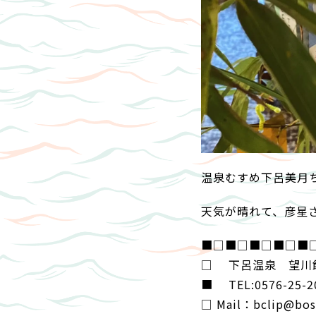
温泉むすめ下呂美月
天気が晴れて、彦星
■□■□■□■□■
□ 下呂温泉 望川館(Ge
■ TEL:0576-25-2
□ Mail：bclip@bose