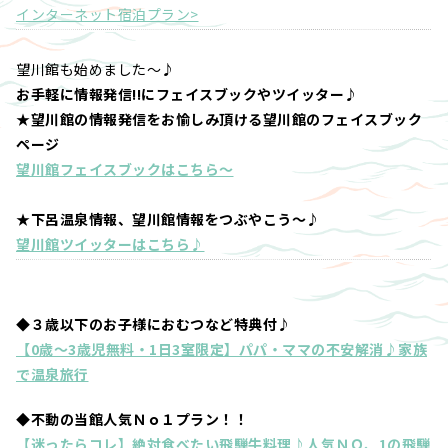
インターネット宿泊プラン>
望川館も始めました～♪
お手軽に情報発信!!にフェイスブックやツイッター♪
★望川館の情報発信をお愉しみ頂ける望川館のフェイスブック
ページ
望川館フェイスブックはこちら～
★下呂温泉情報、望川館情報をつぶやこう～♪
望川館ツイッターはこちら♪
◆３歳以下のお子様におむつなど特典付♪
【0歳～3歳児無料・1日3室限定】パパ・ママの不安解消♪家族
で温泉旅行
◆不動の当館人気Ｎｏ１プラン！！
【迷ったらコレ】絶対食べたい飛騨牛料理♪人気ＮＯ、1の飛騨