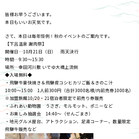
皆様お早うございます。
本日もいいお天気です。
さて、本日は毎年恒例！秋のイベントのご案内です。
【下呂温泉 謝肉祭】
開催日…10月21日（日） 雨天決行
時間…9:30～15:30
場所…幸田河川敷 いでゆ大橋上流側
◆入場無料◆
・飛騨牛豪快焼き＆飛騨産コシヒカリご飯＆きのこ汁
10:00～15:00 1人前300円（合計3000名様/内前売券1000名）
※加盟旅館10/20・21宿泊者限定で前売り券販売
・ふれあい動物園 うさぎ、モルモット、ポニーなど
・お楽しみ抽選会 14:40～（せんごまき）
・地元グルメ屋台、アトラクション、足湯コーナー、数量限定
飛騨牛販売など