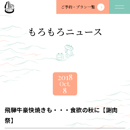
望
ご予約・
プラン一覧
川
館
-
もろもろニュース
BOSENKAN
2018
Oct.
8
飛騨牛豪快焼きも・・・食欲の秋に【謝肉
祭】