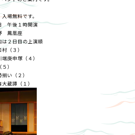
！入場無料です。
日 午後１時開演
野 鳳凰座
内は２日目の上演順
口村（３）
川端庚申塚（４）
（５）
勢揃い（２）
條大蔵譚（１）