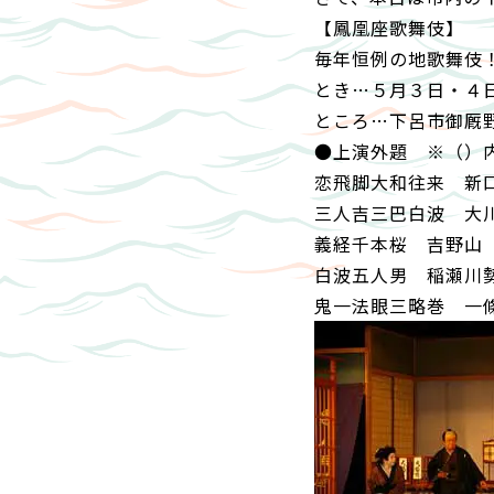
【鳳凰座歌舞伎】
毎年恒例の地歌舞伎
とき…５月３日・４
ところ…下呂市御厩
●上演外題 ※（）
恋飛脚大和往来 新
三人吉三巴白波 大
義経千本桜 吉野山
白波五人男 稲瀬川
鬼一法眼三略巻 一