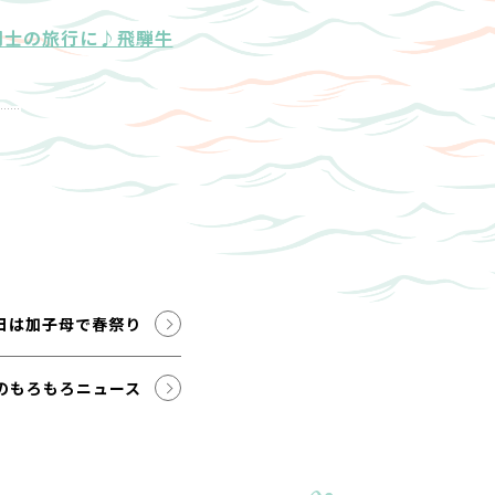
同士の旅行に♪飛騨牛
日は加子母で春祭り
のもろもろニュース