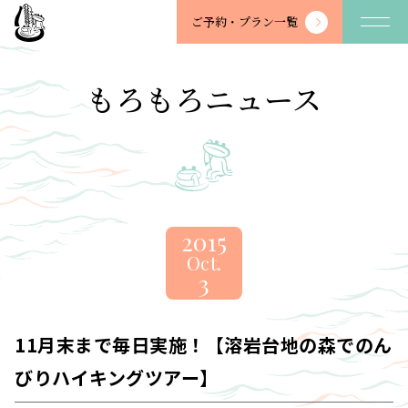
望
ご予約・
プラン一覧
川
館
-
もろもろニュース
BOSENKAN
2015
Oct.
3
11月末まで毎日実施！【溶岩台地の森でのん
びりハイキングツアー】