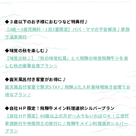
◆３歳以下のお子様におむつなど特典付♪
【0歳～3歳児無料・1日3室限定】パパ・ママの不安解消♪家族
で温泉旅行
◆味覚の秋を楽しむ♪
【味覚の秋♪】『秋の味覚松茸』と≪飛騨の味覚飛騨牛≫を楽
しむ秋の豪華会席プラン☆
◆露天風呂付き客室がお得に♪
露天風呂付客室で贅沢STAY♪飛騨ぶた入朴葉味噌焼き会席でお
得なプラン♪
◆自社ＨＰ限定！飛騨牛メイン料理選択シルバープラン
【自社ＨＰ限定】60歳以上の方が一人でもいればＯＫ！三世代
家族旅行や仲間同士の旅行に♪飛騨牛メイン料理選択シルバー
プラン