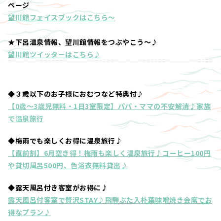
ページ
望川館フェイスブックはこちら～
★下呂温泉情報、望川館情報をつぶやこう～♪
望川館ツイッターはこちら♪
◆３歳以下のお子様におむつなど特典付♪
【0歳～3歳児無料・1日3室限定】パパ・ママの不安解消♪家族
で温泉旅行
◆梅雨でも楽しくお得に温泉旅行♪
【直前割】6月空き得！梅雨も楽しく温泉旅行♪コーヒー100円
や貸切風呂500円、色浴衣無料貸出♪
◆露天風呂付き客室がお得に♪
露天風呂付客室で贅沢STAY♪飛騨ぶた入朴葉味噌焼き会席でお
得なプラン♪