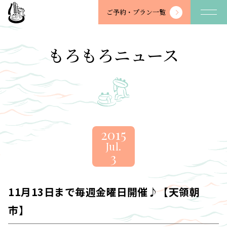
望
ご予約・
プラン一覧
川
館
-
もろもろニュース
BOSENKAN
2015
Jul.
3
11月13日まで毎週金曜日開催♪【天領朝
市】