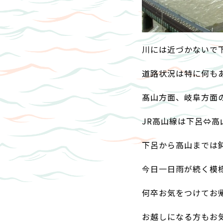
川には近づかないで下
道路状況は特に何も
髙山方面、岐阜方面の
JR高山線は下呂⇔高
下呂から高山までは
今日一日雨が続く模
何卒お気をつけてお
お越しになる方もお