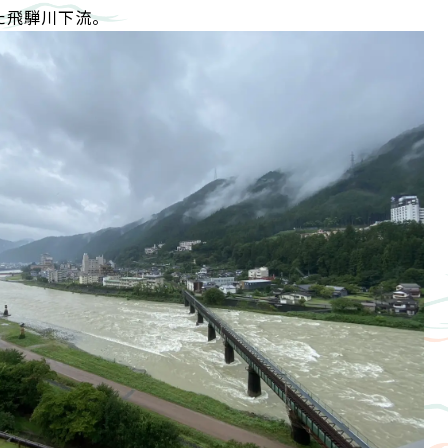
た飛騨川下流。