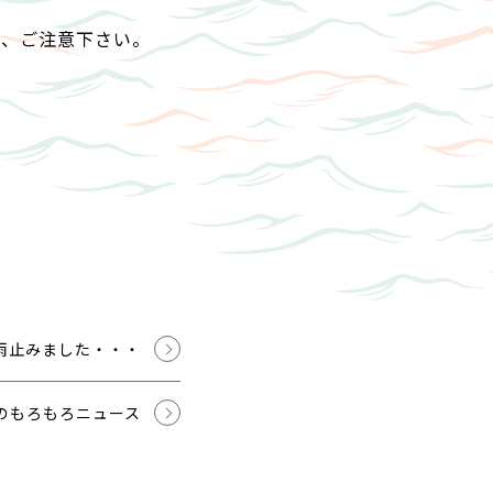
で、ご注意下さい。
雨止みました・・・
のもろもろニュース