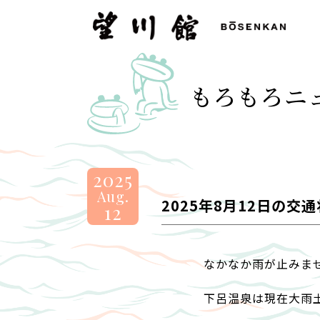
望
川
館
-
もろもろニ
BOSENKAN
2025
Aug.
2025年8月12日の交
12
なかなか雨が止みま
下呂温泉は現在大雨