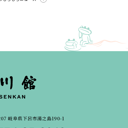
207
岐阜県下呂市湯之島190-1