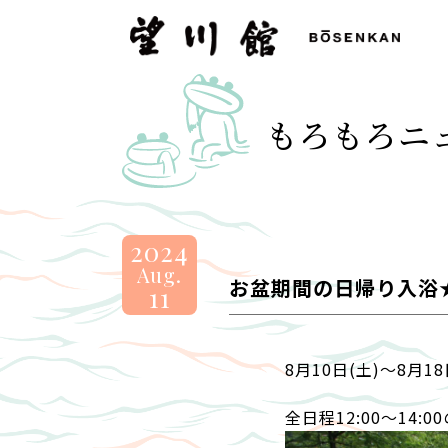
望
川
館
-
もろもろニ
BOSENKAN
2024
Aug.
お盆期間の日帰り入浴
11
8月10日(土)～8月
全日程12:00～14