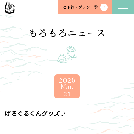
望
ご予約・
プラン一覧
川
館
-
もろもろニュース
BOSENKAN
2026
Mar.
21
げろぐるくんグッズ♪