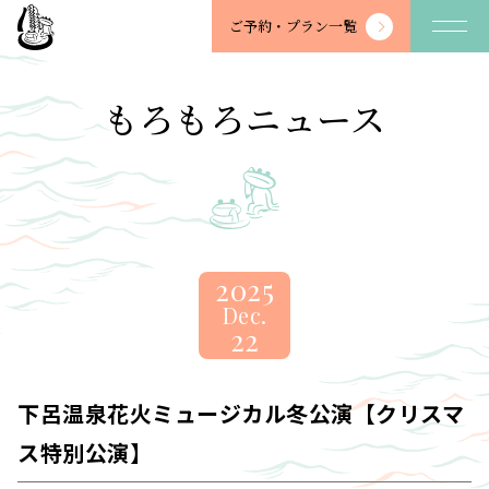
望
ご予約・
プラン一覧
川
館
-
もろもろニュース
BOSENKAN
2025
Dec.
22
下呂温泉花火ミュージカル冬公演【クリスマ
ス特別公演】