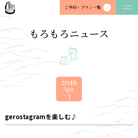
望
ご予約・
プラン一覧
川
館
-
もろもろニュース
BOSENKAN
2016
Apr.
3
gerostagramを楽しむ♪