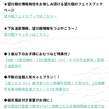
★望川館の情報発信をお愉しみ頂ける望川館のフェイスブック
ページ
望川館フェイスブックはこちら～
★下呂温泉情報、望川館情報をつぶやこう～♪
望川館ツイッターはこちら♪
◆３歳以下のお子様におむつなど特典付♪
【0歳～3歳児無料・1日3室限定】パパ・ママの不安解消♪家族
で温泉旅行
◆不動の当館人気Ｎｏ１プラン！！
【迷ったらコレ】絶対食べたい飛騨牛料理♪人気ＮＯ、1の飛騨
牛朴葉味噌焼会席プラン☆≪5大特典付≫
◆露天風呂付き客室がお得に♪
露天風呂付客室で贅沢STAY♪飛騨ぶた入朴葉味噌焼き会席でお