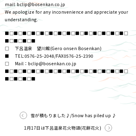
mail: bclip@bosenkan.co.jp
We apologize for any inconvenience and appreciate your
understanding.
■□■□■□■□■□■□■□■□■□■□■□■□■□■□
■□■□■□■
□ 下呂温泉 望川館(Gero onsen Bosenkan)
■ TEL:0576-25-2048/FAX0576-25-2390
□ Mail：bclip@bosenkan.co.jp
■□■□■□■□■□■□■□■□■□■□■□■□■□■□
■□■□■□■
雪が積もりました♪/Snow has piled up ♪
1月17日は下呂温泉花火物語(花餅花火)