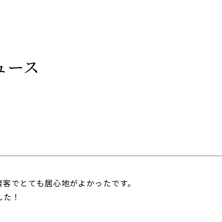
ュース
接客でとても居心地がよかったです。
した！