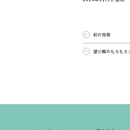
前の投稿
望川館のもろもろ