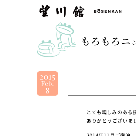
望
川
館
-
もろもろニ
BOSENKAN
2015
Feb.
8
とても親しみのある
ありがとうございま
2014年11月ご宿泊