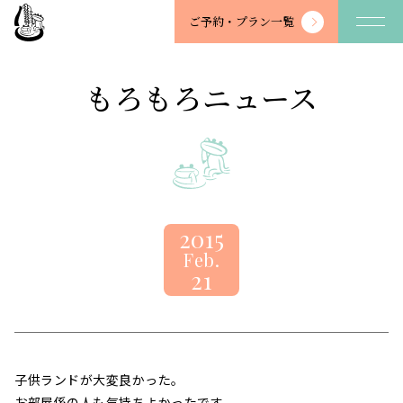
望
ご予約・
プラン一覧
川
館
-
もろもろニュース
BOSENKAN
2015
Feb.
21
子供ランドが大変良かった。
お部屋係の人も気持ちよかったです。