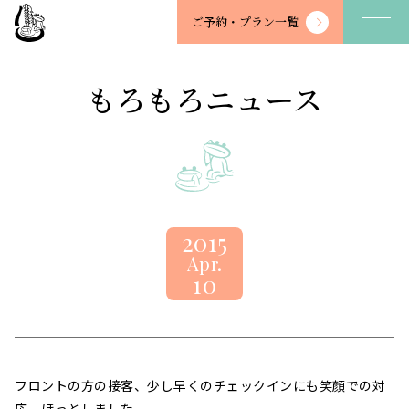
望
ご予約・
プラン一覧
川
館
-
もろもろニュース
BOSENKAN
2015
Apr.
10
フロントの方の接客、少し早くのチェックインにも笑顔での対
応。ほっとしました。