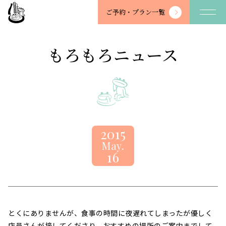
望
ご予約・
プラン一覧
川
館
-
もろもろニュース
BOSENKAN
2015
May.
16
とくにありませんが、食事の時間に夜遅れてしまったが優しく
店員さんが接してくださり、おすすめの場所のご案内までして