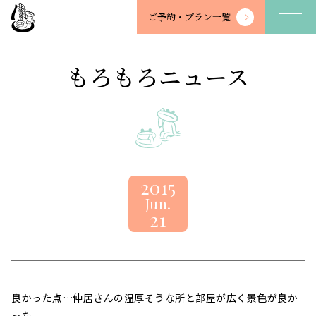
望
ご予約・
プラン一覧
川
館
-
もろもろニュース
BOSENKAN
2015
Jun.
21
良かった点…仲居さんの温厚そうな所と部屋が広く景色が良か
った。