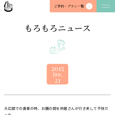
望
ご予約・
プラン一覧
川
館
-
もろもろニュース
BOSENKAN
2015
Jun.
21
大広間での食事の時、お膳の間を仲居さんが行き来して不快だ
った。