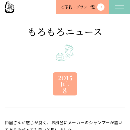
望
ご予約・
プラン一覧
川
館
-
もろもろニュース
BOSENKAN
2015
Jul.
8
仲居さんが感じが良く、お風呂にメーカーのシャンプーが置い
てあるのがとても良いと思いました。