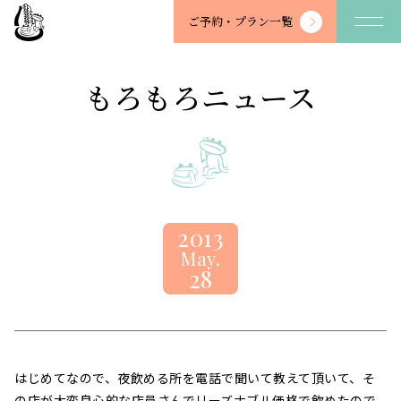
望
ご予約・
プラン一覧
川
館
-
もろもろニュース
BOSENKAN
2013
May.
28
はじめてなので、夜飲める所を電話で聞いて教えて頂いて、そ
の店が大変良心的な店員さんでリーズナブル価格で飲めたので