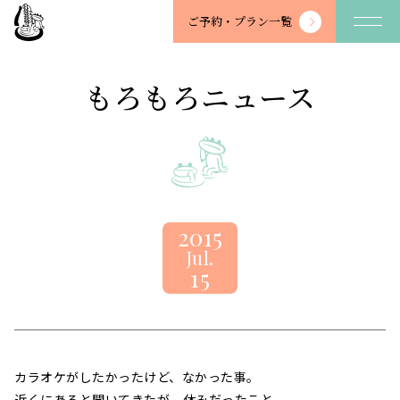
望
ご予約・
プラン一覧
川
館
-
もろもろニュース
BOSENKAN
2015
Jul.
15
カラオケがしたかったけど、なかった事。
近くにあると聞いてきたが、休みだったこと。