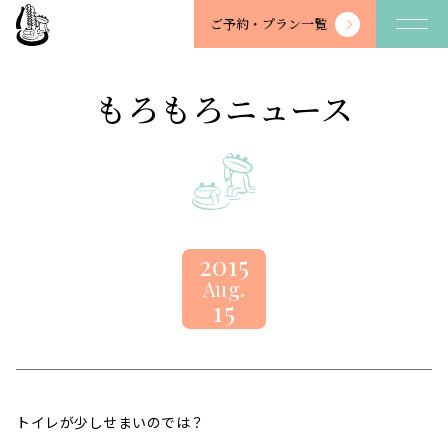
望
ご予約・
プラン一覧
川
館
-
もろもろニュース
BOSENKAN
2015
Aug.
15
トイレが少しせまいのでは？