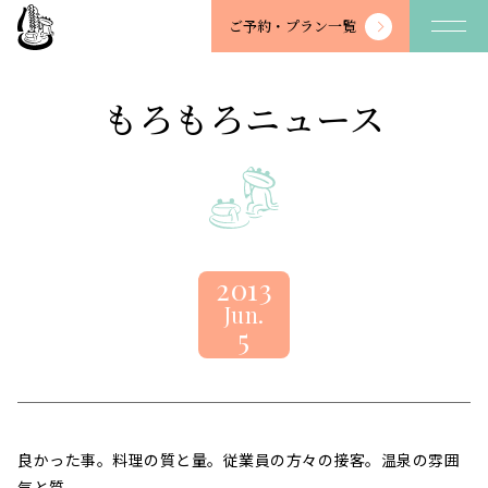
望
ご予約・
プラン一覧
川
館
-
もろもろニュース
BOSENKAN
2013
Jun.
5
良かった事。料理の質と量。従業員の方々の接客。温泉の雰囲
気と質。