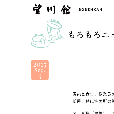
望
川
館
-
もろもろニ
BOSENKAN
2015
Sep.
5
温泉と食事、従業員の
部屋、特に洗面所の
Ｓ．Ｋ様（男性） 2