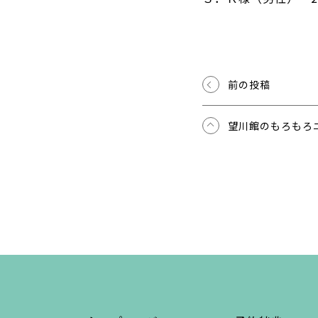
前の投稿
望川館のもろもろ