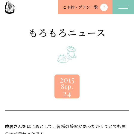
望
ご予約・
プラン一覧
川
館
-
もろもろニュース
BOSENKAN
2015
Sep.
24
仲居さんをはじめとして、皆様の接客があったかくてとても居
心地が良かったです。