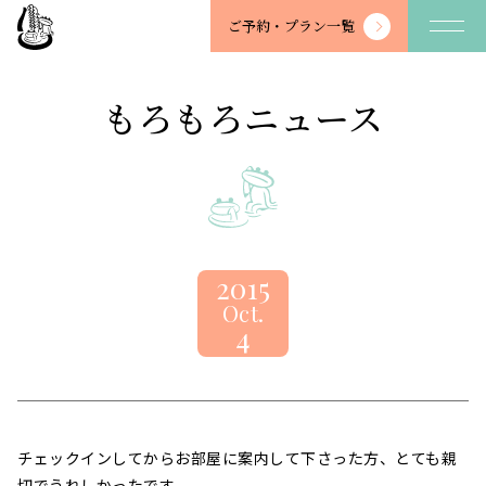
望
ご予約・
プラン一覧
川
館
-
もろもろニュース
BOSENKAN
2015
Oct.
4
チェックインしてからお部屋に案内して下さった方、とても親
切でうれしかったです。