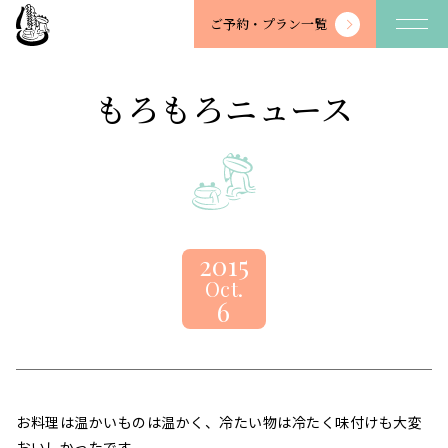
望
ご予約・
プラン一覧
川
館
-
もろもろニュース
BOSENKAN
2015
Oct.
6
お料理は温かいものは温かく、冷たい物は冷たく味付けも大変
おいしかったです。