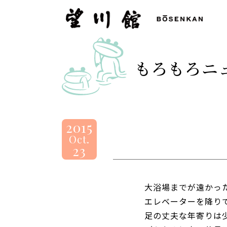
望
川
館
-
もろもろニ
BOSENKAN
2015
Oct.
23
大浴場までが遠かっ
エレベーターを降り
足の丈夫な年寄りは