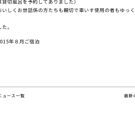
は貸切風呂を予約してありました）
おいしくお世話係の方たちも親切で車いす使用の者もゆっ
した。
015年８月ご宿泊
ニュース一覧
最新