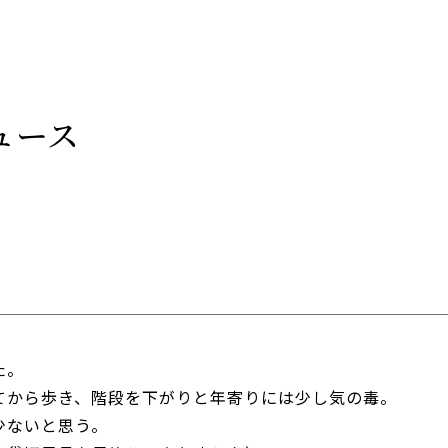
ュース
た。
てから歩き、階段を下がりと年寄りには少し気の毒。
少ないと思う。