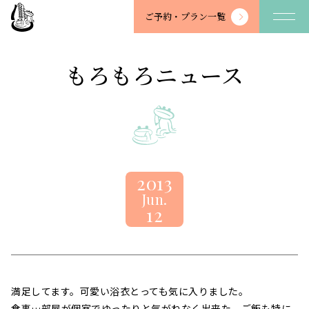
望
ご予約・
プラン一覧
川
館
-
もろもろニュース
BOSENKAN
2013
Jun.
12
満足してます。可愛い浴衣とっても気に入りました。
食事…部屋が個室でゆったりと気がねなく出来た。ご飯も特に