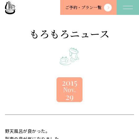
望
ご予約・
プラン一覧
川
館
-
もろもろニュース
BOSENKAN
2015
Nov.
29
野天風呂が良かった。
列車の音が気になりました。