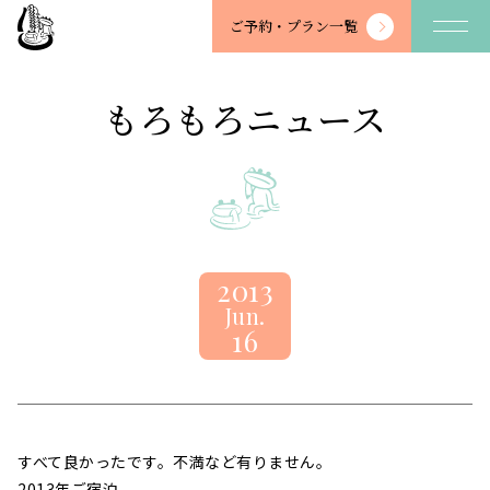
望
ご予約・
プラン一覧
川
館
-
もろもろニュース
BOSENKAN
2013
Jun.
16
すべて良かったです。不満など有りません。
2013年ご宿泊