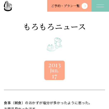
望
ご予約・
プラン一覧
川
館
-
もろもろニュース
BOSENKAN
2013
Jun.
17
食事（朝食）のおかずが塩分が多かったように思った。
お風呂良かったです。