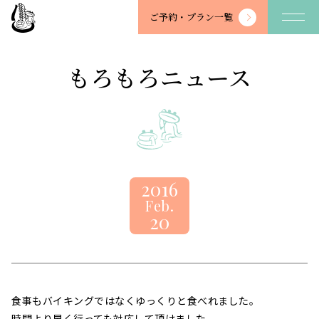
望
ご予約・
プラン一覧
川
館
-
もろもろニュース
BOSENKAN
2016
Feb.
20
食事もバイキングではなくゆっくりと食べれました。
時間より早く行っても対応して頂けました。