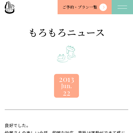
望
ご予約・
プラン一覧
川
館
-
もろもろニュース
BOSENKAN
2013
Jun.
22
良好でした。
仲居さんの楽しい会話、的確な対応。声掛け運動ができて感じ