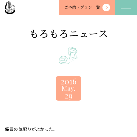
望
ご予約・
プラン一覧
川
館
-
もろもろニュース
BOSENKAN
2016
May.
29
係員の気配りがよかった。