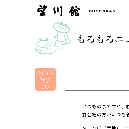
望
川
館
-
もろもろニ
BOSENKAN
2016
Sep.
10
いつもの事ですが、
宴会場の方がいつも
Ｓ．Ｎ様（男性） 2