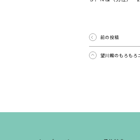
前の投稿
望川館のもろもろ