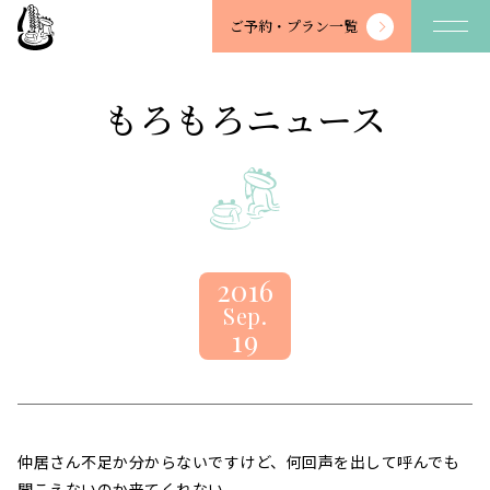
望
ご予約・
プラン一覧
川
館
-
もろもろニュース
BOSENKAN
2016
Sep.
19
仲居さん不足か分からないですけど、何回声を出して呼んでも
聞こえないのか来てくれない。