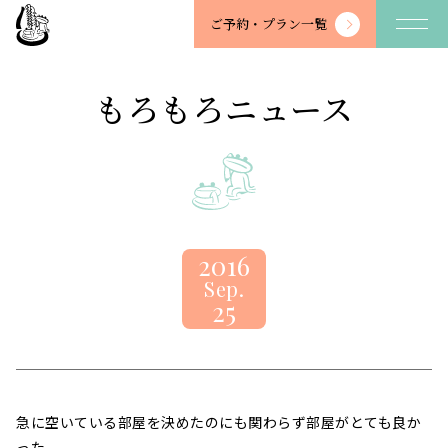
望
ご予約・
プラン一覧
川
館
-
もろもろニュース
BOSENKAN
2016
Sep.
25
急に空いている部屋を決めたのにも関わらず部屋がとても良か
った。