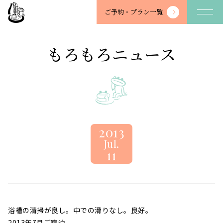
望
ご予約・
プラン一覧
川
館
-
もろもろニュース
BOSENKAN
2013
Jul.
11
浴槽の清掃が良し。中での滑りなし。良好。
2013年7月ご宿泊。