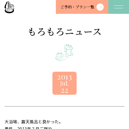
望
ご予約・
プラン一覧
川
館
-
もろもろニュース
BOSENKAN
2013
Jul.
22
大浴場、露天風呂と良かった。
男性 2013年７月ご宿泊