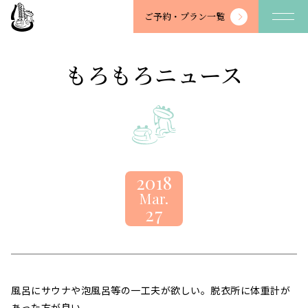
望
ご予約・
プラン一覧
川
館
-
もろもろニュース
BOSENKAN
2018
Mar.
27
風呂にサウナや泡風呂等の一工夫が欲しい。脱衣所に体重計が
あった方が良い。