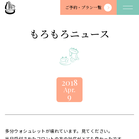
望
ご予約・
プラン一覧
川
館
-
もろもろニュース
BOSENKAN
2018
Apr.
9
多分ウォシュレットが壊れています。見てください。
当日受付されたフロントの方の対応がとても良かったです。