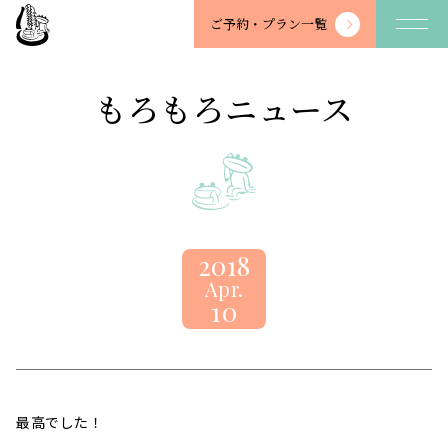
望
ご予約・
プラン一覧
川
館
-
もろもろニュース
BOSENKAN
2018
Apr.
10
最高でした！