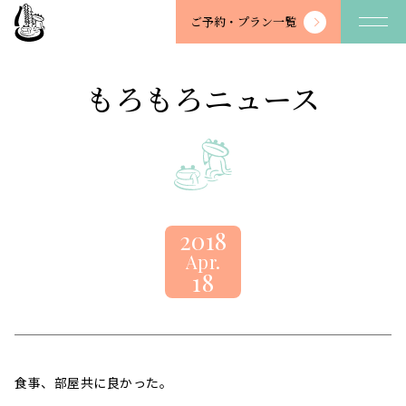
望
ご予約・
プラン一覧
川
館
-
もろもろニュース
BOSENKAN
2018
Apr.
18
食事、部屋共に良かった。