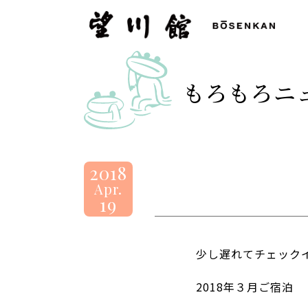
望
川
館
-
もろもろニ
BOSENKAN
2018
Apr.
19
少し遅れてチェック
2018年３月ご宿泊