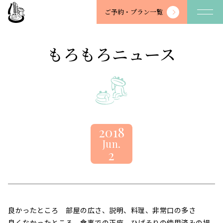
望
ご予約・
プラン一覧
川
館
-
もろもろニュース
BOSENKAN
2018
Jun.
2
良かったところ 部屋の広さ、説明、料理、非常口の多さ
良くなかったところ 食事での正座、ひげそりの使用済みの場