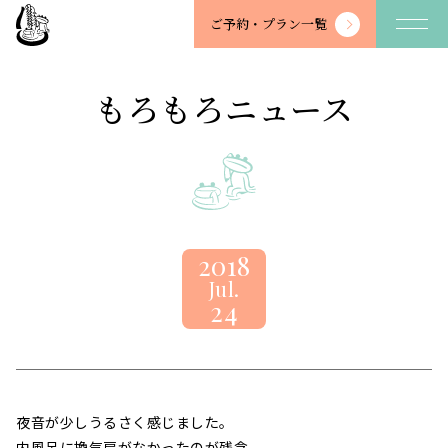
望
ご予約・
プラン一覧
川
館
-
もろもろニュース
BOSENKAN
2018
Jul.
24
夜音が少しうるさく感じました。
内風呂に換気扇がなかったのが残念。